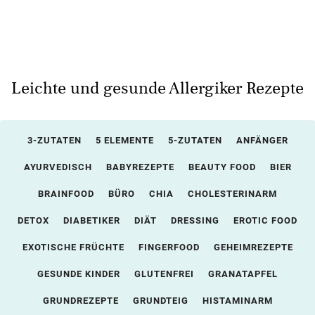
Leichte und gesunde Allergiker Rezepte
3-ZUTATEN
5 ELEMENTE
5-ZUTATEN
ANFÄNGER
AYURVEDISCH
BABYREZEPTE
BEAUTY FOOD
BIER
BRAINFOOD
BÜRO
CHIA
CHOLESTERINARM
DETOX
DIABETIKER
DIÄT
DRESSING
EROTIC FOOD
EXOTISCHE FRÜCHTE
FINGERFOOD
GEHEIMREZEPTE
GESUNDE KINDER
GLUTENFREI
GRANATAPFEL
GRUNDREZEPTE
GRUNDTEIG
HISTAMINARM