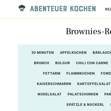
RE
Brownies-Re
30 MINUTEN
APFELKUCHEN
BÄRLAUC
BRUNCH
BULGUR
CHILI CON CARNE
FETTARM
FLAMMKUCHEN
FOND
KAISERSCHMARRN
KARTOFFELSALAT
NUDELSALAT
PALATSCHINKEN
PA
SPÄTZLE & NOCKERL