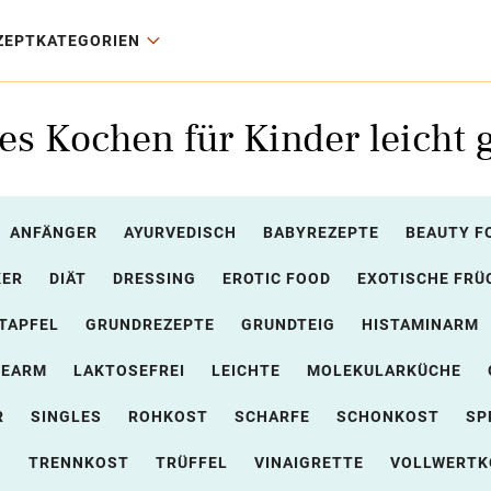
ZEPTKATEGORIEN
s Kochen für Kinder leicht
ANFÄNGER
AYURVEDISCH
BABYREZEPTE
BEAUTY F
KER
DIÄT
DRESSING
EROTIC FOOD
EXOTISCHE FRÜ
TAPFEL
GRUNDREZEPTE
GRUNDTEIG
HISTAMINARM
SEARM
LAKTOSEFREI
LEICHTE
MOLEKULARKÜCHE
R
SINGLES
ROHKOST
SCHARFE
SCHONKOST
SP
N
TRENNKOST
TRÜFFEL
VINAIGRETTE
VOLLWERTK