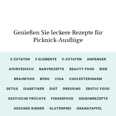
Genießen Sie leckere Rezepte für
Picknick-Ausflüge
3-ZUTATEN
5 ELEMENTE
5-ZUTATEN
ANFÄNGER
AYURVEDISCH
BABYREZEPTE
BEAUTY FOOD
BIER
BRAINFOOD
BÜRO
CHIA
CHOLESTERINARM
DETOX
DIABETIKER
DIÄT
DRESSING
EROTIC FOOD
EXOTISCHE FRÜCHTE
FINGERFOOD
GEHEIMREZEPTE
GESUNDE KINDER
GLUTENFREI
GRANATAPFEL