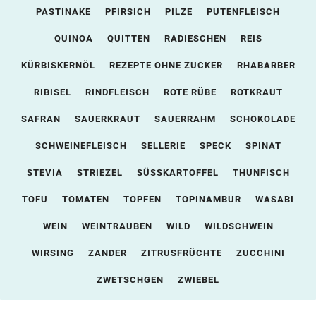
PASTINAKE
PFIRSICH
PILZE
PUTENFLEISCH
QUINOA
QUITTEN
RADIESCHEN
REIS
KÜRBISKERNÖL
REZEPTE OHNE ZUCKER
RHABARBER
RIBISEL
RINDFLEISCH
ROTE RÜBE
ROTKRAUT
SAFRAN
SAUERKRAUT
SAUERRAHM
SCHOKOLADE
SCHWEINEFLEISCH
SELLERIE
SPECK
SPINAT
STEVIA
STRIEZEL
SÜSSKARTOFFEL
THUNFISCH
TOFU
TOMATEN
TOPFEN
TOPINAMBUR
WASABI
WEIN
WEINTRAUBEN
WILD
WILDSCHWEIN
WIRSING
ZANDER
ZITRUSFRÜCHTE
ZUCCHINI
ZWETSCHGEN
ZWIEBEL