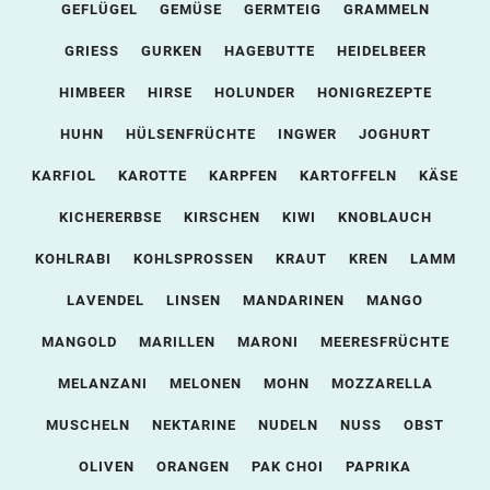
GEFLÜGEL
GEMÜSE
GERMTEIG
GRAMMELN
GRIESS
GURKEN
HAGEBUTTE
HEIDELBEER
HIMBEER
HIRSE
HOLUNDER
HONIGREZEPTE
HUHN
HÜLSENFRÜCHTE
INGWER
JOGHURT
KARFIOL
KAROTTE
KARPFEN
KARTOFFELN
KÄSE
KICHERERBSE
KIRSCHEN
KIWI
KNOBLAUCH
KOHLRABI
KOHLSPROSSEN
KRAUT
KREN
LAMM
LAVENDEL
LINSEN
MANDARINEN
MANGO
MANGOLD
MARILLEN
MARONI
MEERESFRÜCHTE
MELANZANI
MELONEN
MOHN
MOZZARELLA
MUSCHELN
NEKTARINE
NUDELN
NUSS
OBST
OLIVEN
ORANGEN
PAK CHOI
PAPRIKA