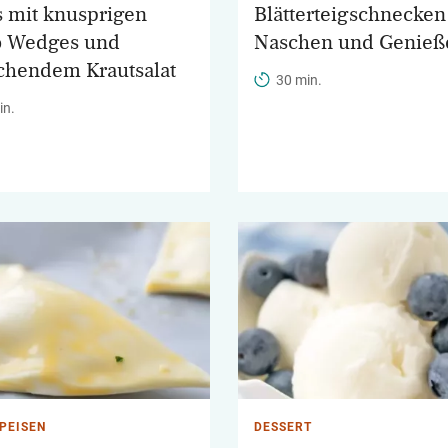
 mit knusprigen
Blätterteigschnecke
o Wedges und
Naschen und Genieß
schendem Krautsalat
30 min.
in.
PEISEN
DESSERT