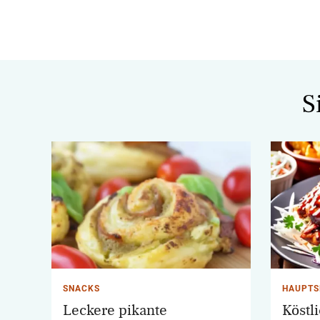
S
SNACKS
HAUPTS
Leckere pikante
Köstl