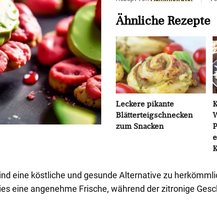
Ähnliche Rezepte
Leckere pikante
K
Blätterteigschnecken
W
zum Snacken
P
e
K
ind eine köstliche und gesunde Alternative zu herkömmli
es eine angenehme Frische, während der zitronige Gesc