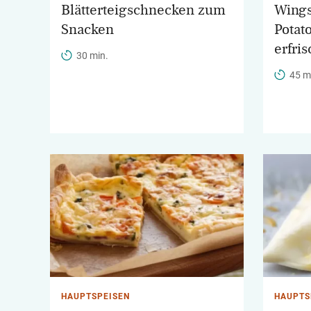
Blätterteigschnecken zum
Wings
Snacken
Potat
erfri
30 min.
45 m
HAUPTSPEISEN
HAUPTS