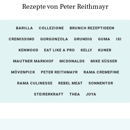
Rezepte von Peter Reithmayr
BARILLA
COLLEZIONE
BRUNCH REZEPTIDEEN
CREMISSIMO
GORGONZOLA
GRUNDIG
GUMA
ISI
KENWOOD
EAT LIKE A PRO
KELLY
KUNER
MAUTNER MARKHOF
MCDONALDS
MIKE SÜSSER
MÖVENPICK
PETER REITHMAYR
RAMA CREMEFINE
RAMA CULINESSE
REBEL MEAT
SONNENTOR
STEIRERKRAFT
THEA
JOYA