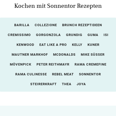
Kochen mit Sonnentor Rezepten
BARILLA
COLLEZIONE
BRUNCH REZEPTIDEEN
CREMISSIMO
GORGONZOLA
GRUNDIG
GUMA
ISI
KENWOOD
EAT LIKE A PRO
KELLY
KUNER
MAUTNER MARKHOF
MCDONALDS
MIKE SÜSSER
MÖVENPICK
PETER REITHMAYR
RAMA CREMEFINE
RAMA CULINESSE
REBEL MEAT
SONNENTOR
STEIRERKRAFT
THEA
JOYA