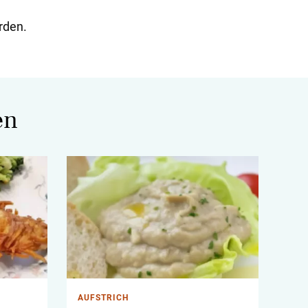
rden.
en
AUFSTRICH