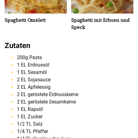
Spaghetti Omelett
Spaghetti mit Erbsen und
Speck
Zutaten
200g Pasta
1 EL Erdnussöl
1 EL Sesamöl
2 EL Sojasauce
2 EL Apfelessig
2 EL geröstete Erdnusskerne
2 EL geröstete Sesamkerne
1 EL Rapsöl
1 EL Zucker
1/2 TL Salz
1/4 TL Pfeffer