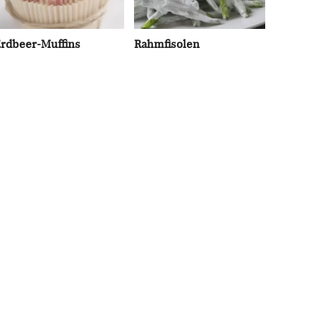
rdbeer-Muffins
Rahmfisolen