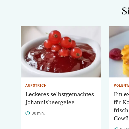
S
AUFSTRICH
POLENT
Leckeres selbstgemachtes
Ein e
Johannisbeergelee
für K
frisc
30 min.
Gewü