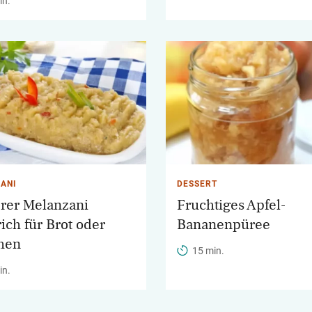
in.
ANI
DESSERT
rer Melanzani
Fruchtiges Apfel-
rich für Brot oder
Bananenpüree
hen
15 min.
in.