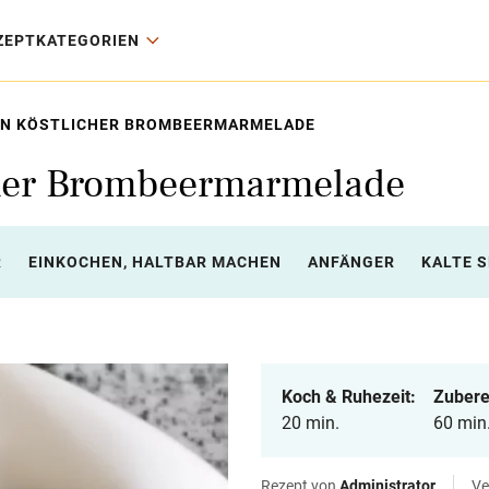
ZEPTKATEGORIEN
N KÖSTLICHER BROMBEERMARMELADE
cher Brombeermarmelade
R
EINKOCHEN, HALTBAR MACHEN
ANFÄNGER
KALTE S
Koch & Ruhezeit:
Zubere
20 min.
60 min
Rezept von
Administrator
Ve