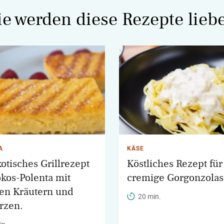
ie werden diese Rezepte lieb
A
KÄSE
xotisches Grillrezept
Köstliches Rezept für
okos-Polenta mit
cremige Gorgonzola
hen Kräutern und
20 min.
rzen.