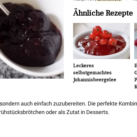
Ähnliche Rezepte
Leckeres
E
selbstgemachtes
G
Johannisbeergelee
P
K
sondern auch einfach zuzubereiten. Die perfekte Kombinat
rühstücksbrötchen oder als Zutat in Desserts.