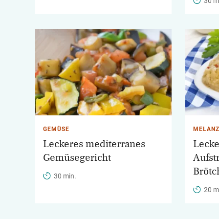
30 m
GEMÜSE
MELANZ
Leckeres mediterranes
Lecke
Gemüsegericht
Aufst
Brötc
30 min.
20 m