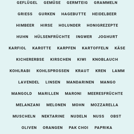
GEFLÜGEL
GEMÜSE
GERMTEIG
GRAMMELN
GRIESS
GURKEN
HAGEBUTTE
HEIDELBEER
HIMBEER
HIRSE
HOLUNDER
HONIGREZEPTE
HUHN
HÜLSENFRÜCHTE
INGWER
JOGHURT
KARFIOL
KAROTTE
KARPFEN
KARTOFFELN
KÄSE
KICHERERBSE
KIRSCHEN
KIWI
KNOBLAUCH
KOHLRABI
KOHLSPROSSEN
KRAUT
KREN
LAMM
LAVENDEL
LINSEN
MANDARINEN
MANGO
MANGOLD
MARILLEN
MARONI
MEERESFRÜCHTE
MELANZANI
MELONEN
MOHN
MOZZARELLA
MUSCHELN
NEKTARINE
NUDELN
NUSS
OBST
OLIVEN
ORANGEN
PAK CHOI
PAPRIKA