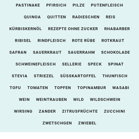
PASTINAKE
PFIRSICH
PILZE
PUTENFLEISCH
QUINOA
QUITTEN
RADIESCHEN
REIS
KÜRBISKERNÖL
REZEPTE OHNE ZUCKER
RHABARBER
RIBISEL
RINDFLEISCH
ROTE RÜBE
ROTKRAUT
SAFRAN
SAUERKRAUT
SAUERRAHM
SCHOKOLADE
SCHWEINEFLEISCH
SELLERIE
SPECK
SPINAT
STEVIA
STRIEZEL
SÜSSKARTOFFEL
THUNFISCH
TOFU
TOMATEN
TOPFEN
TOPINAMBUR
WASABI
WEIN
WEINTRAUBEN
WILD
WILDSCHWEIN
WIRSING
ZANDER
ZITRUSFRÜCHTE
ZUCCHINI
ZWETSCHGEN
ZWIEBEL