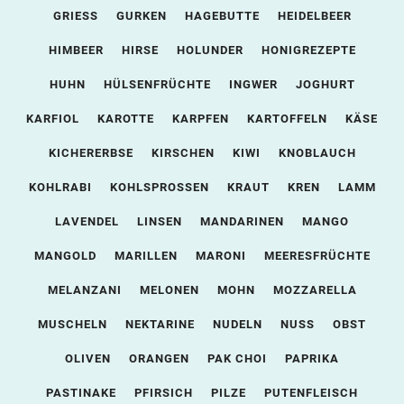
GRIESS
GURKEN
HAGEBUTTE
HEIDELBEER
HIMBEER
HIRSE
HOLUNDER
HONIGREZEPTE
HUHN
HÜLSENFRÜCHTE
INGWER
JOGHURT
KARFIOL
KAROTTE
KARPFEN
KARTOFFELN
KÄSE
KICHERERBSE
KIRSCHEN
KIWI
KNOBLAUCH
KOHLRABI
KOHLSPROSSEN
KRAUT
KREN
LAMM
LAVENDEL
LINSEN
MANDARINEN
MANGO
MANGOLD
MARILLEN
MARONI
MEERESFRÜCHTE
MELANZANI
MELONEN
MOHN
MOZZARELLA
MUSCHELN
NEKTARINE
NUDELN
NUSS
OBST
OLIVEN
ORANGEN
PAK CHOI
PAPRIKA
PASTINAKE
PFIRSICH
PILZE
PUTENFLEISCH