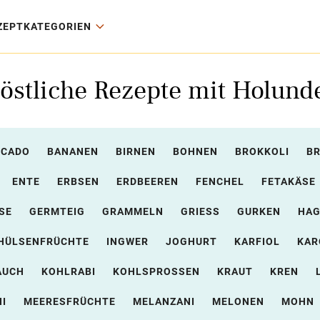
ZEPTKATEGORIEN
östliche Rezepte mit Holund
OCADO
BANANEN
BIRNEN
BOHNEN
BROKKOLI
B
ENTE
ERBSEN
ERDBEEREN
FENCHEL
FETAKÄSE
SE
GERMTEIG
GRAMMELN
GRIESS
GURKEN
HAG
HÜLSENFRÜCHTE
INGWER
JOGHURT
KARFIOL
KAR
AUCH
KOHLRABI
KOHLSPROSSEN
KRAUT
KREN
I
MEERESFRÜCHTE
MELANZANI
MELONEN
MOHN