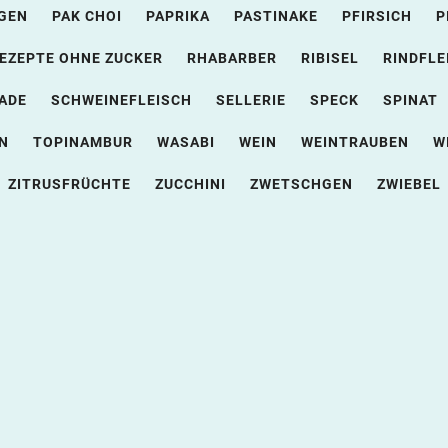
GEN
PAK CHOI
PAPRIKA
PASTINAKE
PFIRSICH
P
EZEPTE OHNE ZUCKER
RHABARBER
RIBISEL
RINDFLE
ADE
SCHWEINEFLEISCH
SELLERIE
SPECK
SPINAT
N
TOPINAMBUR
WASABI
WEIN
WEINTRAUBEN
W
ZITRUSFRÜCHTE
ZUCCHINI
ZWETSCHGEN
ZWIEBEL