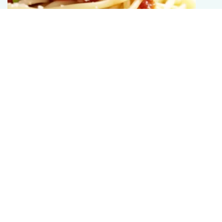
HAUPTSPEISEN
Klassisches Spaghetti Bolognese Rezept aus
Italien
45 min.