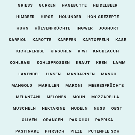
GRIESS
GURKEN
HAGEBUTTE
HEIDELBEER
HIMBEER
HIRSE
HOLUNDER
HONIGREZEPTE
HUHN
HÜLSENFRÜCHTE
INGWER
JOGHURT
KARFIOL
KAROTTE
KARPFEN
KARTOFFELN
KÄSE
KICHERERBSE
KIRSCHEN
KIWI
KNOBLAUCH
KOHLRABI
KOHLSPROSSEN
KRAUT
KREN
LAMM
LAVENDEL
LINSEN
MANDARINEN
MANGO
MANGOLD
MARILLEN
MARONI
MEERESFRÜCHTE
MELANZANI
MELONEN
MOHN
MOZZARELLA
MUSCHELN
NEKTARINE
NUDELN
NUSS
OBST
OLIVEN
ORANGEN
PAK CHOI
PAPRIKA
PASTINAKE
PFIRSICH
PILZE
PUTENFLEISCH