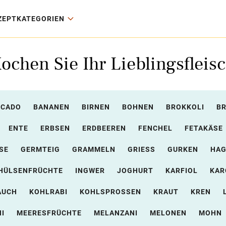
ZEPTKATEGORIEN
ochen Sie Ihr Lieblingsfleis
OCADO
BANANEN
BIRNEN
BOHNEN
BROKKOLI
B
ENTE
ERBSEN
ERDBEEREN
FENCHEL
FETAKÄSE
SE
GERMTEIG
GRAMMELN
GRIESS
GURKEN
HAG
HÜLSENFRÜCHTE
INGWER
JOGHURT
KARFIOL
KAR
AUCH
KOHLRABI
KOHLSPROSSEN
KRAUT
KREN
I
MEERESFRÜCHTE
MELANZANI
MELONEN
MOHN