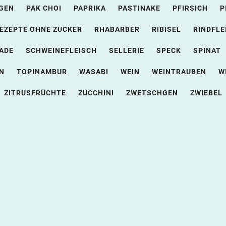
GEN
PAK CHOI
PAPRIKA
PASTINAKE
PFIRSICH
P
EZEPTE OHNE ZUCKER
RHABARBER
RIBISEL
RINDFLE
ADE
SCHWEINEFLEISCH
SELLERIE
SPECK
SPINAT
N
TOPINAMBUR
WASABI
WEIN
WEINTRAUBEN
W
ZITRUSFRÜCHTE
ZUCCHINI
ZWETSCHGEN
ZWIEBEL