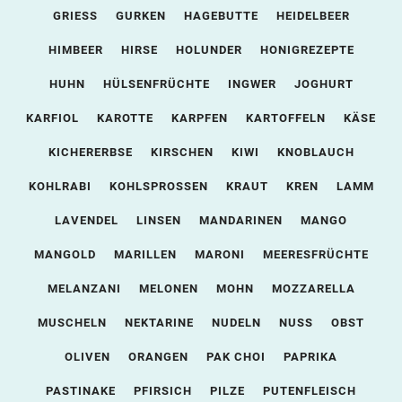
GRIESS
GURKEN
HAGEBUTTE
HEIDELBEER
HIMBEER
HIRSE
HOLUNDER
HONIGREZEPTE
HUHN
HÜLSENFRÜCHTE
INGWER
JOGHURT
KARFIOL
KAROTTE
KARPFEN
KARTOFFELN
KÄSE
KICHERERBSE
KIRSCHEN
KIWI
KNOBLAUCH
KOHLRABI
KOHLSPROSSEN
KRAUT
KREN
LAMM
LAVENDEL
LINSEN
MANDARINEN
MANGO
MANGOLD
MARILLEN
MARONI
MEERESFRÜCHTE
MELANZANI
MELONEN
MOHN
MOZZARELLA
MUSCHELN
NEKTARINE
NUDELN
NUSS
OBST
OLIVEN
ORANGEN
PAK CHOI
PAPRIKA
PASTINAKE
PFIRSICH
PILZE
PUTENFLEISCH