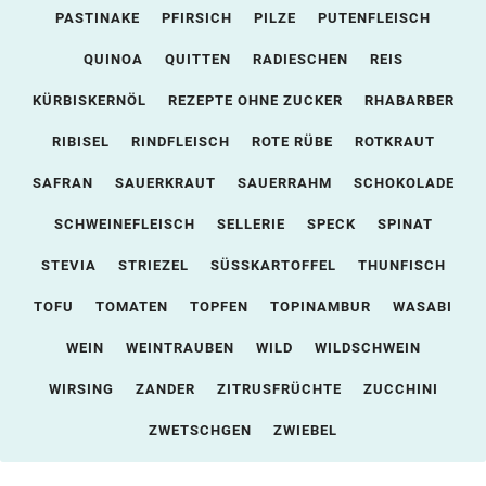
PASTINAKE
PFIRSICH
PILZE
PUTENFLEISCH
QUINOA
QUITTEN
RADIESCHEN
REIS
KÜRBISKERNÖL
REZEPTE OHNE ZUCKER
RHABARBER
RIBISEL
RINDFLEISCH
ROTE RÜBE
ROTKRAUT
SAFRAN
SAUERKRAUT
SAUERRAHM
SCHOKOLADE
SCHWEINEFLEISCH
SELLERIE
SPECK
SPINAT
STEVIA
STRIEZEL
SÜSSKARTOFFEL
THUNFISCH
TOFU
TOMATEN
TOPFEN
TOPINAMBUR
WASABI
WEIN
WEINTRAUBEN
WILD
WILDSCHWEIN
WIRSING
ZANDER
ZITRUSFRÜCHTE
ZUCCHINI
ZWETSCHGEN
ZWIEBEL