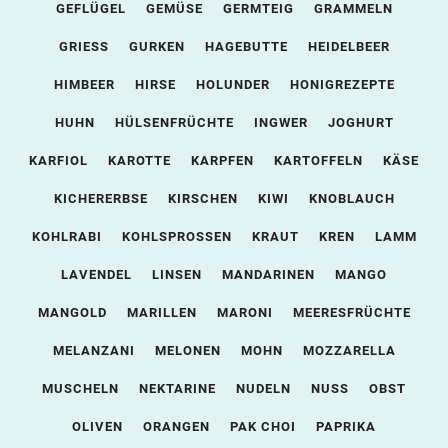
GEFLÜGEL
GEMÜSE
GERMTEIG
GRAMMELN
GRIESS
GURKEN
HAGEBUTTE
HEIDELBEER
HIMBEER
HIRSE
HOLUNDER
HONIGREZEPTE
HUHN
HÜLSENFRÜCHTE
INGWER
JOGHURT
KARFIOL
KAROTTE
KARPFEN
KARTOFFELN
KÄSE
KICHERERBSE
KIRSCHEN
KIWI
KNOBLAUCH
KOHLRABI
KOHLSPROSSEN
KRAUT
KREN
LAMM
LAVENDEL
LINSEN
MANDARINEN
MANGO
MANGOLD
MARILLEN
MARONI
MEERESFRÜCHTE
MELANZANI
MELONEN
MOHN
MOZZARELLA
MUSCHELN
NEKTARINE
NUDELN
NUSS
OBST
OLIVEN
ORANGEN
PAK CHOI
PAPRIKA