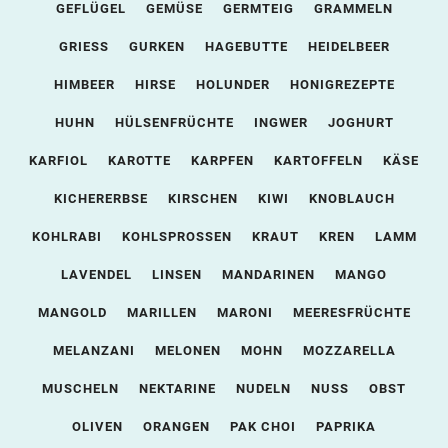
GEFLÜGEL
GEMÜSE
GERMTEIG
GRAMMELN
GRIESS
GURKEN
HAGEBUTTE
HEIDELBEER
HIMBEER
HIRSE
HOLUNDER
HONIGREZEPTE
HUHN
HÜLSENFRÜCHTE
INGWER
JOGHURT
KARFIOL
KAROTTE
KARPFEN
KARTOFFELN
KÄSE
KICHERERBSE
KIRSCHEN
KIWI
KNOBLAUCH
KOHLRABI
KOHLSPROSSEN
KRAUT
KREN
LAMM
LAVENDEL
LINSEN
MANDARINEN
MANGO
MANGOLD
MARILLEN
MARONI
MEERESFRÜCHTE
MELANZANI
MELONEN
MOHN
MOZZARELLA
MUSCHELN
NEKTARINE
NUDELN
NUSS
OBST
OLIVEN
ORANGEN
PAK CHOI
PAPRIKA