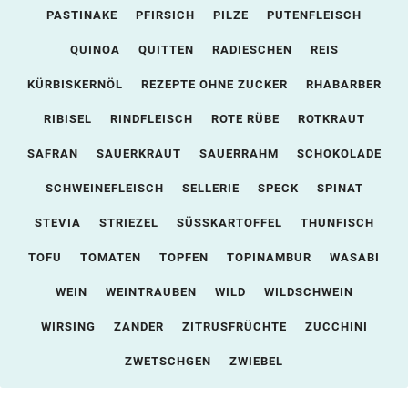
PASTINAKE
PFIRSICH
PILZE
PUTENFLEISCH
QUINOA
QUITTEN
RADIESCHEN
REIS
KÜRBISKERNÖL
REZEPTE OHNE ZUCKER
RHABARBER
RIBISEL
RINDFLEISCH
ROTE RÜBE
ROTKRAUT
SAFRAN
SAUERKRAUT
SAUERRAHM
SCHOKOLADE
SCHWEINEFLEISCH
SELLERIE
SPECK
SPINAT
STEVIA
STRIEZEL
SÜSSKARTOFFEL
THUNFISCH
TOFU
TOMATEN
TOPFEN
TOPINAMBUR
WASABI
WEIN
WEINTRAUBEN
WILD
WILDSCHWEIN
WIRSING
ZANDER
ZITRUSFRÜCHTE
ZUCCHINI
ZWETSCHGEN
ZWIEBEL