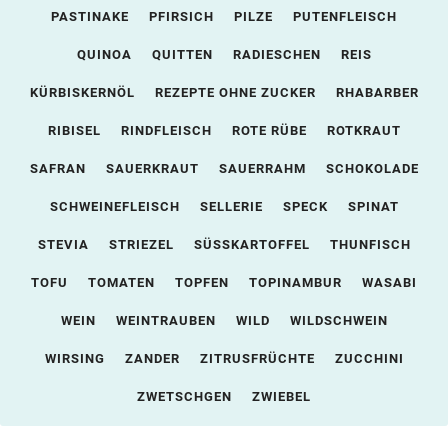
PASTINAKE
PFIRSICH
PILZE
PUTENFLEISCH
QUINOA
QUITTEN
RADIESCHEN
REIS
KÜRBISKERNÖL
REZEPTE OHNE ZUCKER
RHABARBER
RIBISEL
RINDFLEISCH
ROTE RÜBE
ROTKRAUT
SAFRAN
SAUERKRAUT
SAUERRAHM
SCHOKOLADE
SCHWEINEFLEISCH
SELLERIE
SPECK
SPINAT
STEVIA
STRIEZEL
SÜSSKARTOFFEL
THUNFISCH
TOFU
TOMATEN
TOPFEN
TOPINAMBUR
WASABI
WEIN
WEINTRAUBEN
WILD
WILDSCHWEIN
WIRSING
ZANDER
ZITRUSFRÜCHTE
ZUCCHINI
ZWETSCHGEN
ZWIEBEL