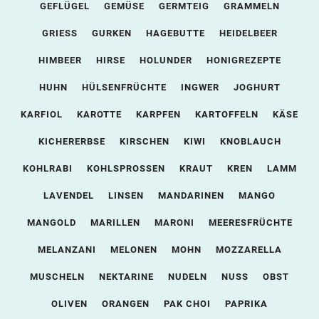
GEFLÜGEL
GEMÜSE
GERMTEIG
GRAMMELN
GRIESS
GURKEN
HAGEBUTTE
HEIDELBEER
HIMBEER
HIRSE
HOLUNDER
HONIGREZEPTE
HUHN
HÜLSENFRÜCHTE
INGWER
JOGHURT
KARFIOL
KAROTTE
KARPFEN
KARTOFFELN
KÄSE
KICHERERBSE
KIRSCHEN
KIWI
KNOBLAUCH
KOHLRABI
KOHLSPROSSEN
KRAUT
KREN
LAMM
LAVENDEL
LINSEN
MANDARINEN
MANGO
MANGOLD
MARILLEN
MARONI
MEERESFRÜCHTE
MELANZANI
MELONEN
MOHN
MOZZARELLA
MUSCHELN
NEKTARINE
NUDELN
NUSS
OBST
OLIVEN
ORANGEN
PAK CHOI
PAPRIKA