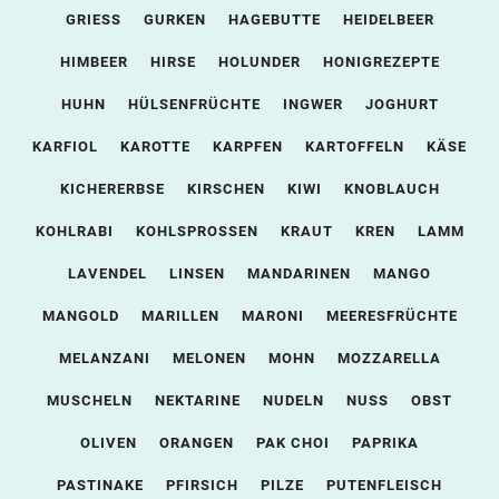
GRIESS
GURKEN
HAGEBUTTE
HEIDELBEER
HIMBEER
HIRSE
HOLUNDER
HONIGREZEPTE
HUHN
HÜLSENFRÜCHTE
INGWER
JOGHURT
KARFIOL
KAROTTE
KARPFEN
KARTOFFELN
KÄSE
KICHERERBSE
KIRSCHEN
KIWI
KNOBLAUCH
KOHLRABI
KOHLSPROSSEN
KRAUT
KREN
LAMM
LAVENDEL
LINSEN
MANDARINEN
MANGO
MANGOLD
MARILLEN
MARONI
MEERESFRÜCHTE
MELANZANI
MELONEN
MOHN
MOZZARELLA
MUSCHELN
NEKTARINE
NUDELN
NUSS
OBST
OLIVEN
ORANGEN
PAK CHOI
PAPRIKA
PASTINAKE
PFIRSICH
PILZE
PUTENFLEISCH