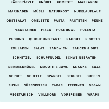
KÄSESPÄTZLE
KNÖDEL
KOMPOTT
MAKKARONI
MARINADEN
MÜSLI
NATURKOST
NUDELAUFLAUF
OBSTSALAT
OMELETTE
PASTA
PASTETEN
PENNE
PESCETARIER
PIZZA
POKE BOWL
POLENTA
PUDDING
QUICHE UND TARTE
RAGOUT
RISOTTO
ROULADEN
SALAT
SANDWICH
SAUCEN & DIPS
SCHNITZEL
SCHUPFNUDEL
SCHWEINSBRATEN
SEMMELKNÖDEL
SMOOTHIE BOWL
SNACKS
SOJA
SORBET
SOUFFLE
SPARGEL
STRUDEL
SUPPEN
SUSHI
SÜSSSPEISEN
TAPAS
TERRINEN
VEGAN
VEGETARISCH
VOLLKORN
VORSPEISEN
WRAPS