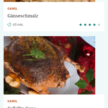
GANSL
Gänseschmalz
45 min.
GANSL