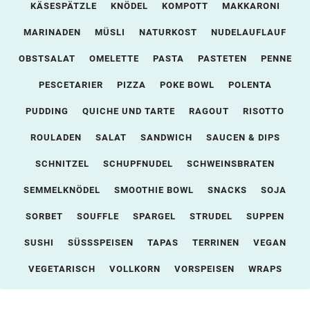
KÄSESPÄTZLE
KNÖDEL
KOMPOTT
MAKKARONI
MARINADEN
MÜSLI
NATURKOST
NUDELAUFLAUF
OBSTSALAT
OMELETTE
PASTA
PASTETEN
PENNE
PESCETARIER
PIZZA
POKE BOWL
POLENTA
PUDDING
QUICHE UND TARTE
RAGOUT
RISOTTO
ROULADEN
SALAT
SANDWICH
SAUCEN & DIPS
SCHNITZEL
SCHUPFNUDEL
SCHWEINSBRATEN
SEMMELKNÖDEL
SMOOTHIE BOWL
SNACKS
SOJA
SORBET
SOUFFLE
SPARGEL
STRUDEL
SUPPEN
SUSHI
SÜSSSPEISEN
TAPAS
TERRINEN
VEGAN
VEGETARISCH
VOLLKORN
VORSPEISEN
WRAPS