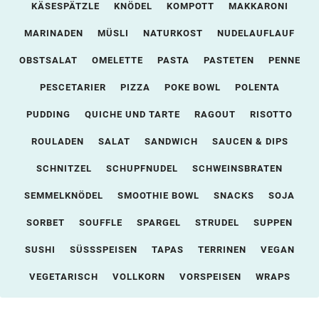
KÄSESPÄTZLE
KNÖDEL
KOMPOTT
MAKKARONI
MARINADEN
MÜSLI
NATURKOST
NUDELAUFLAUF
OBSTSALAT
OMELETTE
PASTA
PASTETEN
PENNE
PESCETARIER
PIZZA
POKE BOWL
POLENTA
PUDDING
QUICHE UND TARTE
RAGOUT
RISOTTO
ROULADEN
SALAT
SANDWICH
SAUCEN & DIPS
SCHNITZEL
SCHUPFNUDEL
SCHWEINSBRATEN
SEMMELKNÖDEL
SMOOTHIE BOWL
SNACKS
SOJA
SORBET
SOUFFLE
SPARGEL
STRUDEL
SUPPEN
SUSHI
SÜSSSPEISEN
TAPAS
TERRINEN
VEGAN
VEGETARISCH
VOLLKORN
VORSPEISEN
WRAPS