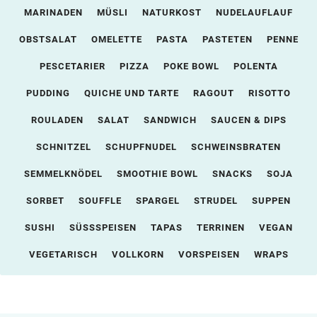
MARINADEN
MÜSLI
NATURKOST
NUDELAUFLAUF
OBSTSALAT
OMELETTE
PASTA
PASTETEN
PENNE
PESCETARIER
PIZZA
POKE BOWL
POLENTA
PUDDING
QUICHE UND TARTE
RAGOUT
RISOTTO
ROULADEN
SALAT
SANDWICH
SAUCEN & DIPS
SCHNITZEL
SCHUPFNUDEL
SCHWEINSBRATEN
SEMMELKNÖDEL
SMOOTHIE BOWL
SNACKS
SOJA
SORBET
SOUFFLE
SPARGEL
STRUDEL
SUPPEN
SUSHI
SÜSSSPEISEN
TAPAS
TERRINEN
VEGAN
VEGETARISCH
VOLLKORN
VORSPEISEN
WRAPS