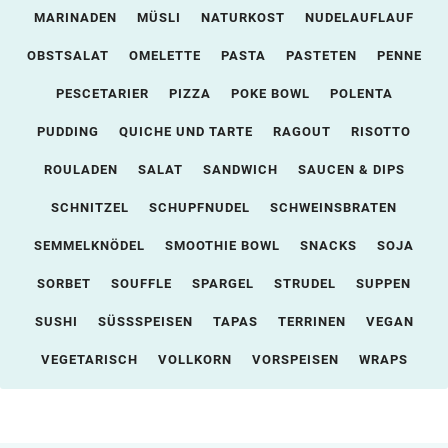
MARINADEN
MÜSLI
NATURKOST
NUDELAUFLAUF
OBSTSALAT
OMELETTE
PASTA
PASTETEN
PENNE
PESCETARIER
PIZZA
POKE BOWL
POLENTA
PUDDING
QUICHE UND TARTE
RAGOUT
RISOTTO
ROULADEN
SALAT
SANDWICH
SAUCEN & DIPS
SCHNITZEL
SCHUPFNUDEL
SCHWEINSBRATEN
SEMMELKNÖDEL
SMOOTHIE BOWL
SNACKS
SOJA
SORBET
SOUFFLE
SPARGEL
STRUDEL
SUPPEN
SUSHI
SÜSSSPEISEN
TAPAS
TERRINEN
VEGAN
VEGETARISCH
VOLLKORN
VORSPEISEN
WRAPS