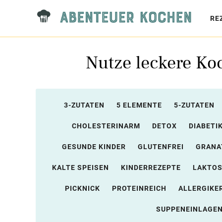
RE
Nutze leckere Ko
3-ZUTATEN
5 ELEMENTE
5-ZUTATEN
CHOLESTERINARM
DETOX
DIABETI
GESUNDE KINDER
GLUTENFREI
GRANA
KALTE SPEISEN
KINDERREZEPTE
LAKTO
PICKNICK
PROTEINREICH
ALLERGIKE
SUPPENEINLAGE