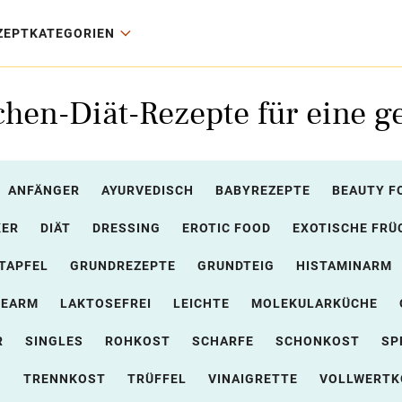
ZEPTKATEGORIEN
chen-Diät-Rezepte für eine 
ANFÄNGER
AYURVEDISCH
BABYREZEPTE
BEAUTY F
KER
DIÄT
DRESSING
EROTIC FOOD
EXOTISCHE FRÜ
TAPFEL
GRUNDREZEPTE
GRUNDTEIG
HISTAMINARM
SEARM
LAKTOSEFREI
LEICHTE
MOLEKULARKÜCHE
R
SINGLES
ROHKOST
SCHARFE
SCHONKOST
SP
N
TRENNKOST
TRÜFFEL
VINAIGRETTE
VOLLWERTK